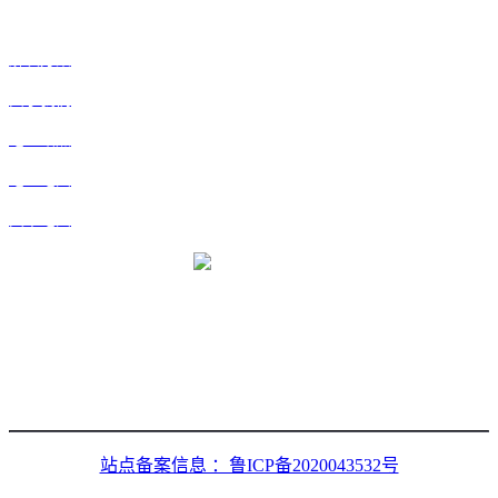
快捷
解决方案
关于我们
地区站点
地区地图
文章地图
微信二维码
站点备案信息 ：鲁ICP备2020043532号